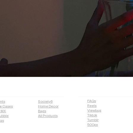
OP
MORE
FAQs
ints
Society6
Reels
e Cases
Home Decor
Viewbug
n MX
Bags
Tiktok
ubble
All Products
Tumblr
vas
500px