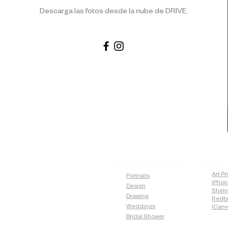
Descarga las fotos desde la nube de DRIVE.
PAGES
SH
Art Pr
Portraits
iPhon
Design
Shei
Drawing
Redb
Weddings
ICan
Bridal Shower