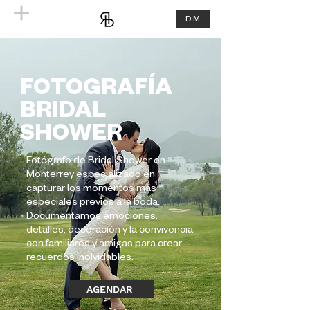
DM
FOTOGRAFÍA
BRIDAL
SHOWER
Fotógrafo de Bridal Shower en
Monterrey especializado en
capturar los momentos más
especiales previos a la boda.
Documentamos emociones,
detalles, decoración y la convivencia
con familiares y amigas para crear
recuerdos inolvidables.
AGENDAR