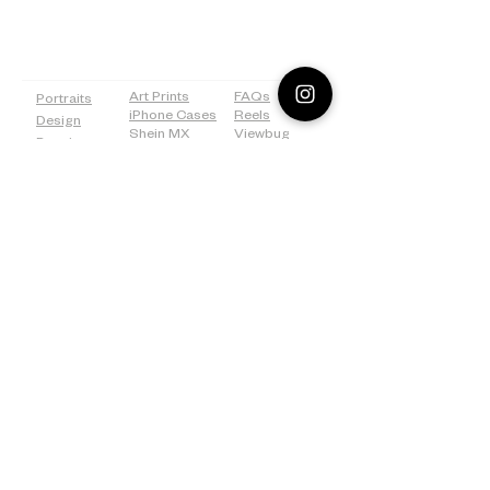
PAGES
SHOP
MORE
Art Prints
FAQs
Portraits
iPhone Cases
Reels
Design
Shein MX
Viewbug
Drawing
Redbubble
Tiktok
Weddings
ICanvas
Tumblr
Bridal
500px
Shower
©2026 Lostanaw Artist Studio®