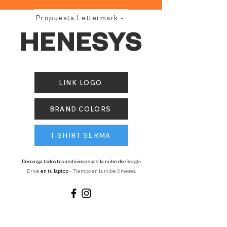
Propuesta Lettermark -
HENESYS
LINK LOGO
BRAND COLORS
T-SHIRT SERMA
Descarga todos tus archivos desde la nube de
Google
Drive
en tu laptop
-
Tiempo en la nube 3 meses.