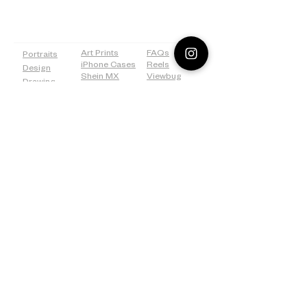
PAGES
SHOP
MORE
Art Prints
FAQs
Portraits
iPhone Cases
Reels
Design
Shein MX
Viewbug
Drawing
Redbubble
Tiktok
Weddings
ICanvas
Tumblr
Bridal
500px
Shower
©2026 Lostanaw Artist Studio®