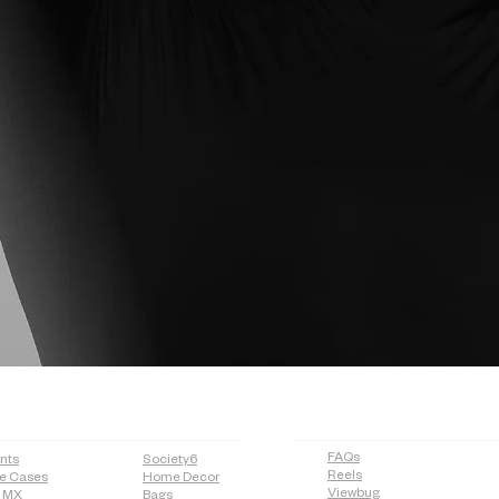
OP
MORE
FAQs
ints
Society6
Reels
e Cases
Home Decor
Viewbug
n MX
Bags