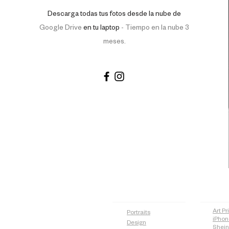
Descarga todas tus fotos desde la nube de
Google Drive
en tu laptop
-
Tiempo en la nube 3
meses.
PAGES
SH
Art Pr
Portraits
iPhon
Design
Shei