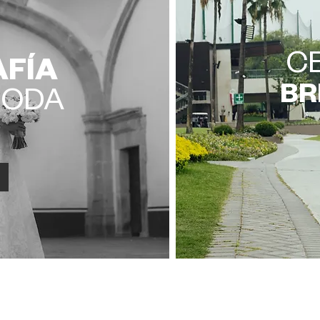
C
FÍA
BR
BODA
OP
MORE