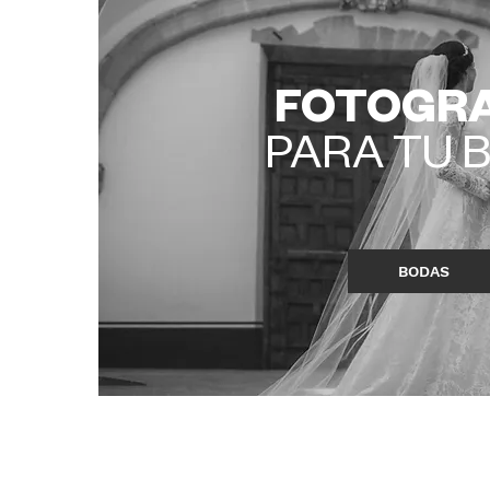
FOTOGRA
PARA
TU 
BODAS
PAGES
SH