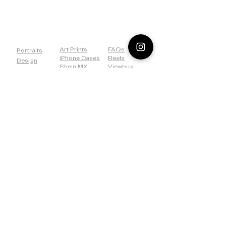
PAGES
SHOP
MORE
Art Prints
FAQs
Portraits
iPhone Cases
Reels
Design
Shein MX
Viewbug
Drawing
Redbubble
Tiktok
Weddings
ICanvas
Tumblr
Bridal
500px
Shower
©2026 Lostanaw Artist Studio®